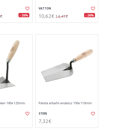
VATTON
10,62€
- 26%
- 26%
4€
14,41€
atalan 180x125mm.
Paleta albañil andaluz 190x110mm
STEIN
7,32€