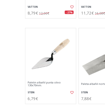
VATTON
VATTON
8,79€
11,72€
- 27%
12,06€
16,08€
Paletin albañil punta olivo
Paleta albañil no
130x70mm.
STEIN
STEIN
6,79€
7,88€