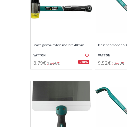
Maza goma/nylon m/fibra 40mm.
Desencofrador 6
VATTON
VATTON
8,79€
9,52€
- 30%
12,56€
13,53€