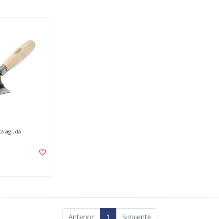
nta aguda
Anterior
1
Siguiente