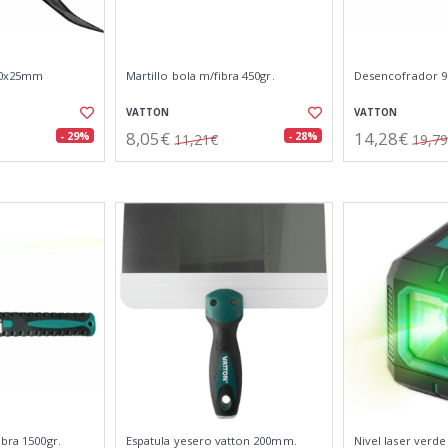
50x25mm
Martillo bola m/fibra 450gr.
Desencofrador 
VATTON
VATTON
8,05€
14,28€
- 29%
- 28%
11,21€
19,7
ibra 1500gr.
Espatula yesero vatton 200mm.
Nivel laser verde