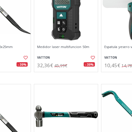
00x25mm
Medidor laser multifuncion 50m
Espatula yesero
VATTON
VATTON
32,36€
10,45€
- 30%
- 30%
45,99€
14,7