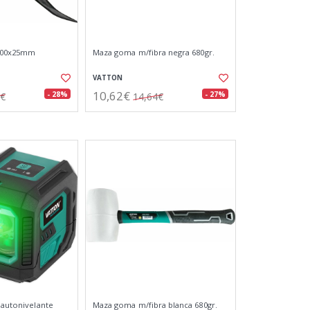
900x25mm
Maza goma m/fibra negra 680gr.
VATTON
10,62€
- 28%
- 27%
9€
14,64€
 autonivelante
Maza goma m/fibra blanca 680gr.