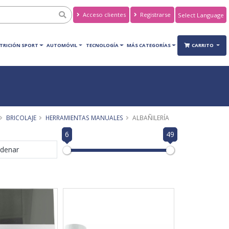
Acceso clientes
Registrarse
Powered by
Translate
TRICIÓN SPORT
AUTOMÓVIL
TECNOLOGÍA
MÁS CATEGORÍAS
CARRITO
BRICOLAJE
HERRAMIENTAS MANUALES
ALBAÑILERÍA
6
49
denar