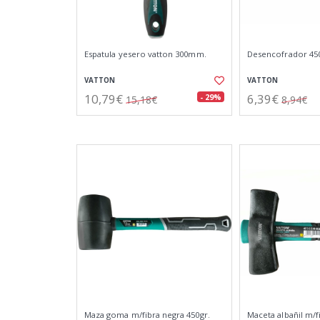
Espatula yesero vatton 300mm.
Desencofrador 4
VATTON
VATTON
10,79€
6,39€
- 29%
15,18€
8,94€
Maza goma m/fibra negra 450gr.
Maceta albañil m/f