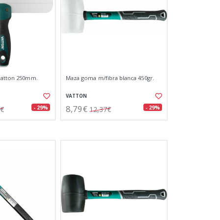
 vatton 250mm.
Maza goma m/fibra blanca 450gr.
VATTON
8,79€
- 29%
- 29%
8€
12,37€