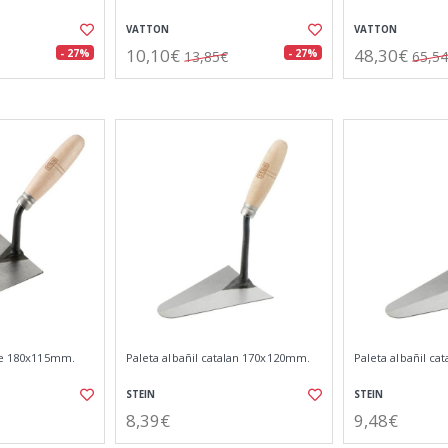
VATTON
VATTON
10,10€
48,30€
- 27%
- 27%
13,85€
65,5
rte 180x115mm.
Paleta albañil catalan 170x120mm.
Paleta albañil c
STEIN
STEIN
8,39€
9,48€