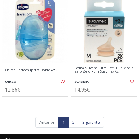
Tetina Silicona Ultra Soft Flujo Medio
Chicco Portachupetes Doble Azul
Zero Zero +3m Suavinex X2
CHICCO
SUAVINEX
12,86€
14,95€
Anterior
1
2
Siguiente