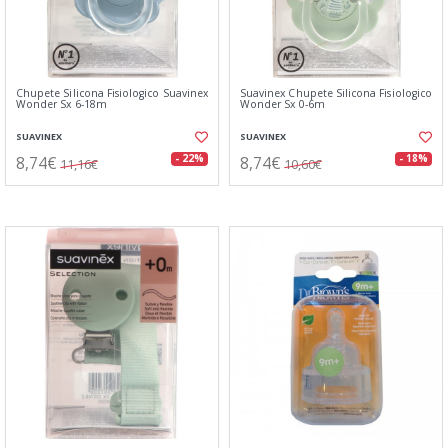
Chupete Silicona Fisiologico Suavinex
Suavinex Chupete Silicona Fisiologico
Wonder Sx 6-18m
Wonder Sx 0-6m
SUAVINEX
SUAVINEX
8,74€
8,74€
- 22%
- 18%
11,16€
10,60€