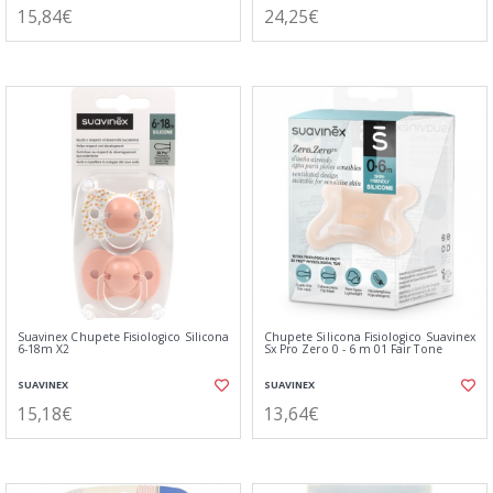
15,84€
24,25€
Suavinex Chupete Fisiologico Silicona
Chupete Silicona Fisiologico Suavinex
6-18m X2
Sx Pro Zero 0 - 6 m 01 Fair Tone
SUAVINEX
SUAVINEX
15,18€
13,64€