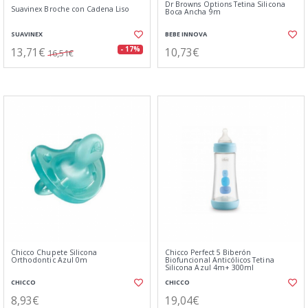
Dr Browns Options Tetina Silicona
Suavinex Broche con Cadena Liso
Boca Ancha 9m
SUAVINEX
BEBE INNOVA
13,71€
10,73€
- 17%
16,51€
Chicco Chupete Silicona
Chicco Perfect 5 Biberón
Orthodontic Azul 0m
Biofuncional Anticólicos Tetina
Silicona Azul 4m+ 300ml
CHICCO
CHICCO
8,93€
19,04€