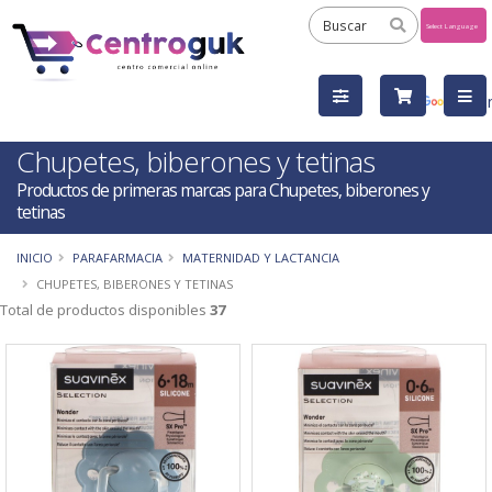
Powered
by
Tra
Chupetes, biberones y tetinas
Productos de primeras marcas para Chupetes, biberones y
tetinas
INICIO
PARAFARMACIA
MATERNIDAD Y LACTANCIA
CHUPETES, BIBERONES Y TETINAS
Total de productos disponibles
37