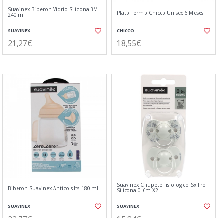
Suavinex Biberon Vidrio Silicona 3M
Plato Termo Chicco Unisex 6 Meses
240 ml
SUAVINEX
CHICCO
21,27€
18,55€
Suavinex Chupete Fisiologico Sx Pro
Biberon Suavinex Anticolsilts 180 ml
Silicona 0-6m X2
SUAVINEX
SUAVINEX