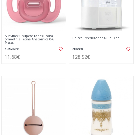
Suavinex Chupete Todosilicona
Chicco Esterilizador All In One
Smoothie Tetina Anatómica 0-6
Meses
SUAVINEX
CHICCO
11,68€
128,52€