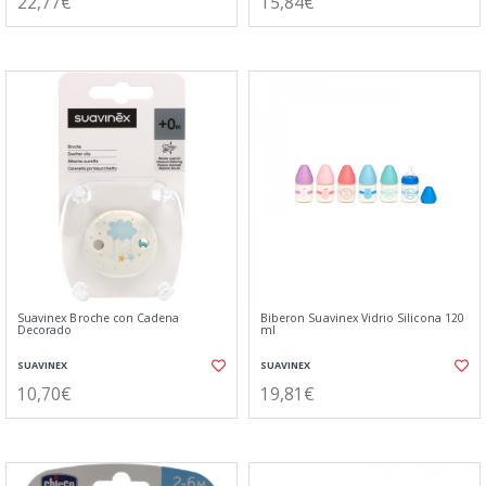
22,77€
15,84€
Suavinex Broche con Cadena
Biberon Suavinex Vidrio Silicona 120
Decorado
ml
SUAVINEX
SUAVINEX
10,70€
19,81€