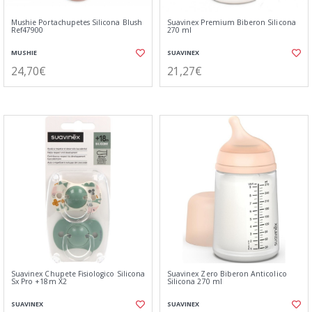
Mushie Portachupetes Silicona Blush
Suavinex Premium Biberon Silicona
Ref47900
270 ml
MUSHIE
SUAVINEX
24,70€
21,27€
Suavinex Chupete Fisiologico Silicona
Suavinex Zero Biberon Anticolico
Sx Pro +18m X2
Silicona 270 ml
SUAVINEX
SUAVINEX