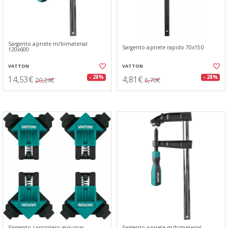
Sargento apriete m/bimaterial
Sargento apriete rapido 70x150
120x600
VATTON
VATTON
14,53€
4,81€
- 28%
- 28%
20,24€
6,70€
Sargento carpintero esquinas
Sargento apriete m/bimaterial