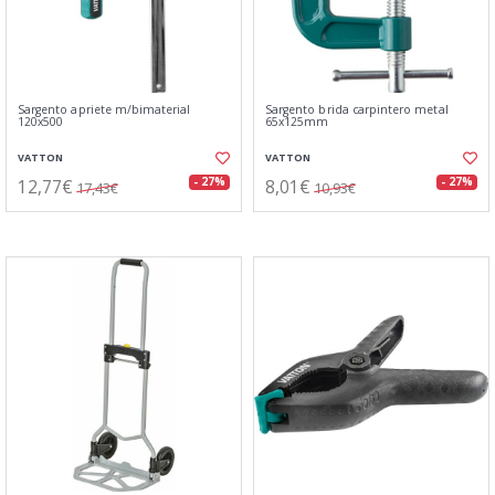
Sargento apriete m/bimaterial
Sargento brida carpintero metal
120x500
65x125mm
VATTON
VATTON
12,77€
8,01€
- 27%
- 27%
17,43€
10,93€