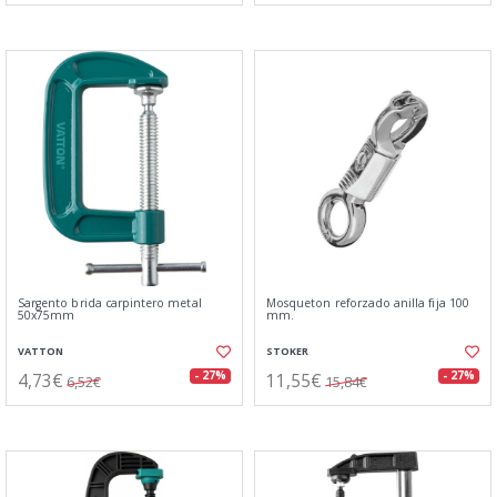
Sargento brida carpintero metal
Mosqueton reforzado anilla fija 100
50x75mm
mm.
VATTON
STOKER
4,73€
11,55€
- 27%
- 27%
6,52€
15,84€