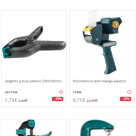
Sargento pinza plastico 230x100mm
Precintadora stein mango plastico
VATTON
STEIN
1,73€
9,71€
- 29%
- 29%
2,44€
13,66€