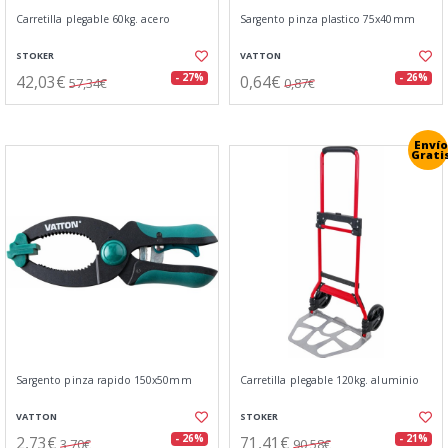
Carretilla plegable 60kg. acero
Sargento pinza plastico 75x40mm
STOKER
VATTON
42,03€
0,64€
- 27%
- 26%
57,34€
0,87€
Envío
Grati
Sargento pinza rapido 150x50mm
Carretilla plegable 120kg. aluminio
VATTON
STOKER
2,73€
71,41€
- 26%
- 21%
3,70€
90,58€