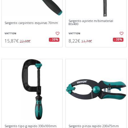
Sargento apriete m/bimaterial
Sargento carpintero esquinas 70mm
80x400
VATTON
VATTON
15,87€
8,22€
- 30%
- 30%
22,68€
11,74€
Sargento tipo g rapido 330x100mm
Sargento pinza rapido 230x75mm