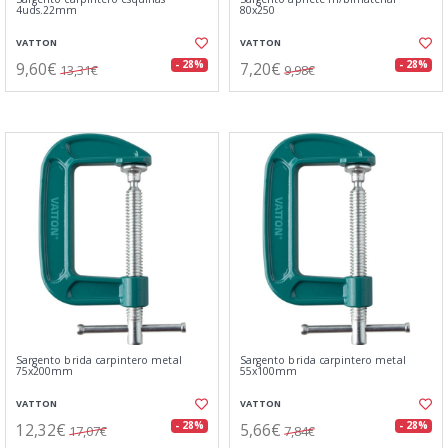
4uds.22mm
80x250
VATTON
VATTON
9,60€
7,20€
- 28%
- 28%
13,31€
9,98€
Sargento brida carpintero metal
Sargento brida carpintero metal
75x200mm
55x100mm
VATTON
VATTON
12,32€
5,66€
- 28%
- 28%
17,07€
7,84€