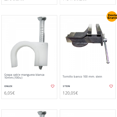
Envío
Grati
Grapa cable manguera blanca
Tornillo banco 100 mm. stein
10mm.(100u)
ONLEX
STEIN
6,05€
120,05€