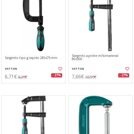
Sargento apriete m/bimaterial
Sargento tipo g rapido 285x75mm
80x300
VATTON
VATTON
6,71€
7,66€
- 27%
- 27%
9,20€
10,50€