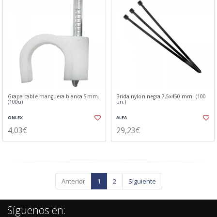
Grapa cable manguera blanca 5mm.
Brida nylon negra 7,5x450 mm. (100
(100u)
un.)
ONLEX
ALFA
4,03€
29,23€
Anterior
1
2
Siguiente
Síguenos en: