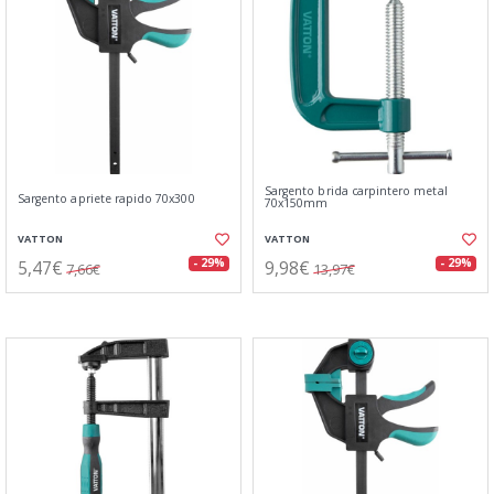
Sargento brida carpintero metal
Sargento apriete rapido 70x300
70x150mm
VATTON
VATTON
5,47€
9,98€
- 29%
- 29%
7,66€
13,97€