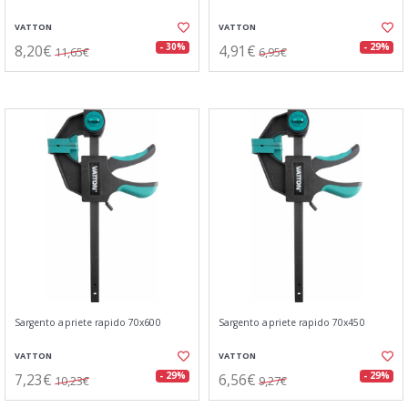
VATTON
VATTON
8,20€
4,91€
- 30%
- 29%
11,65€
6,95€
Sargento apriete rapido 70x600
Sargento apriete rapido 70x450
VATTON
VATTON
7,23€
6,56€
- 29%
- 29%
10,23€
9,27€