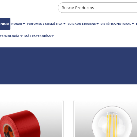
INICIO
HOGAR
PERFUMES Y COSMÉTICA
CUIDADO E HIGIENE
DIETÉTICA NATURAL
TECNOLOGÍA
MÁS CATEGORÍAS