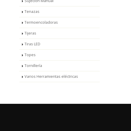
Sujeción Manual
Tenazas
Termoencoladoras
Tijeras
Tiras LED
Topes
Tornillería
Varios Herramientas eléctricas