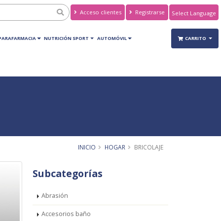
Acceso clientes
Registrarse
Powered by
Translate
PARAFARMACIA
NUTRICIÓN SPORT
AUTOMÓVIL
CARRITO
INICIO
HOGAR
BRICOLAJE
Subcategorías
Abrasión
Accesorios baño