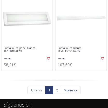
Pantalla led panel blanca
Pantalla led blanca
55x16cm.25w.f
150x13cm.48w.fria
MATEL
MATEL
58,21€
107,60€
Anterior
1
2
Siguiente
Síguenos en: