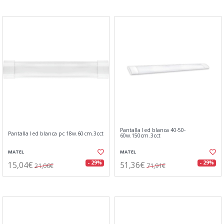
Pantalla led blanca 40-50-
Pantalla led blanca pc 18w.60cm.3cct
60w.150cm.3cct
MATEL
MATEL
15,04€
51,36€
- 29%
- 29%
21,06€
71,91€