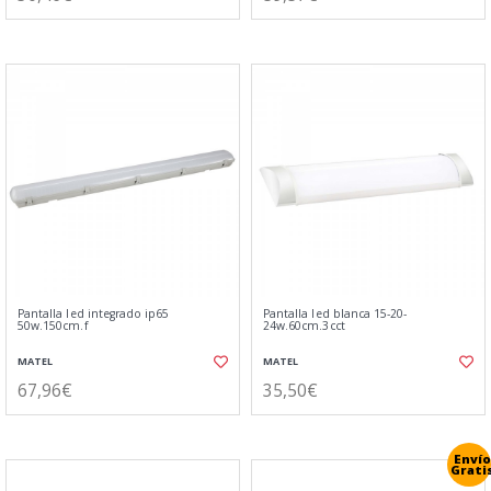
Pantalla led integrado ip65
Pantalla led blanca 15-20-
50w.150cm.f
24w.60cm.3cct
MATEL
MATEL
67,96€
35,50€
Envío
Grati