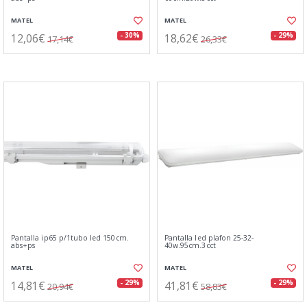
MATEL
MATEL
12,06€
18,62€
- 30%
- 29%
17,14€
26,33€
Pantalla ip65 p/1tubo led 150cm.
Pantalla led plafon 25-32-
abs+ps
40w.95cm.3cct
MATEL
MATEL
14,81€
41,81€
- 29%
- 29%
20,94€
58,83€