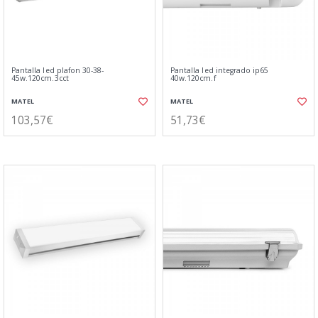
Pantalla led plafon 30-38-
Pantalla led integrado ip65
45w.120cm.3cct
40w.120cm.f
MATEL
MATEL
103,57€
51,73€