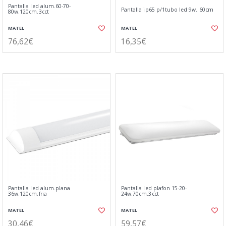
Pantalla led alum.60-70-
Pantalla ip65 p/1tubo led 9w. 60cm
80w.120cm.3cct
MATEL
MATEL
76,62€
16,35€
Pantalla led alum.plana
Pantalla led plafon 15-20-
36w.120cm.fria
24w.70cm.3cct
MATEL
MATEL
30,46€
59,57€