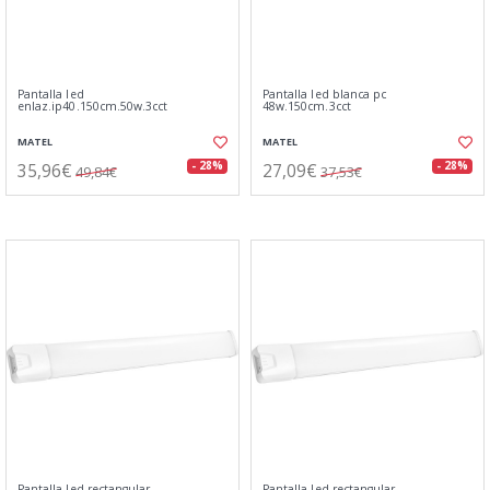
Pantalla led
Pantalla led blanca pc
enlaz.ip40.150cm.50w.3cct
48w.150cm.3cct
MATEL
MATEL
35,96€
27,09€
- 28%
- 28%
49,84€
37,53€
Pantalla led rectangular
Pantalla led rectangular