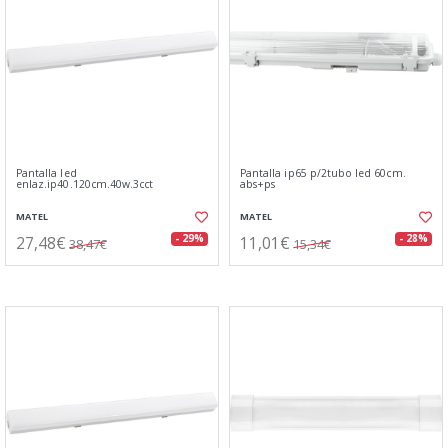
Pantalla led
Pantalla ip65 p/2tubo led 60cm.
enlaz.ip40.120cm.40w.3cct
abs+ps
MATEL
MATEL
27,48€
11,01€
- 29%
- 28%
38,47€
15,34€