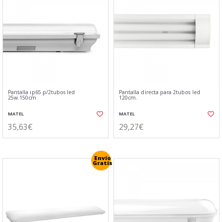
Pantalla ip65 p/2tubos led
Pantalla directa para 2tubos led
25w.150cm
120cm.
MATEL
MATEL
35,63€
29,27€
Envío
Gratis