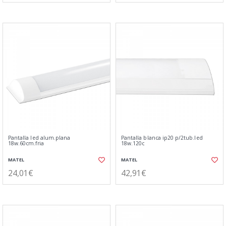
Pantalla led alum.plana
Pantalla blanca ip20 p/2tub.led
18w.60cm.fria
18w.120c
MATEL
MATEL
24,01€
42,91€