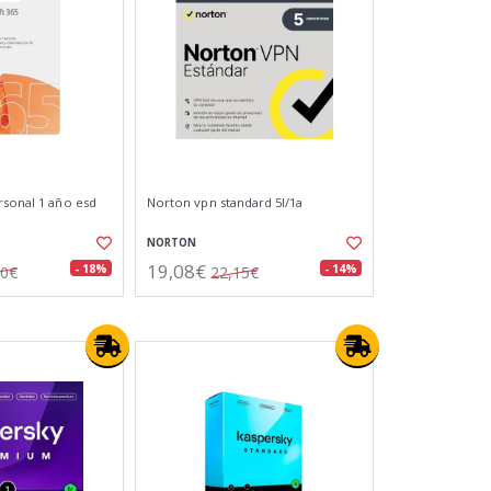
rsonal 1 año esd
Norton vpn standard 5l/1a
NORTON
19,08€
- 18%
- 14%
70€
22,15€