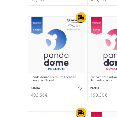
Panda dome premium licencias
Panda dome advan
ilimitadas 3a esd
ilimitadas 3a esd
PANDA
PANDA
493,56€
199,30€