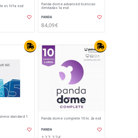
Panda dome advanced licencias
e es 1l/1a esd
ilimitadas 1a esd
PANDA
84,09€
siness standard 1
Panda dome complete 10 lic 2a esd
PANDA
127,27€