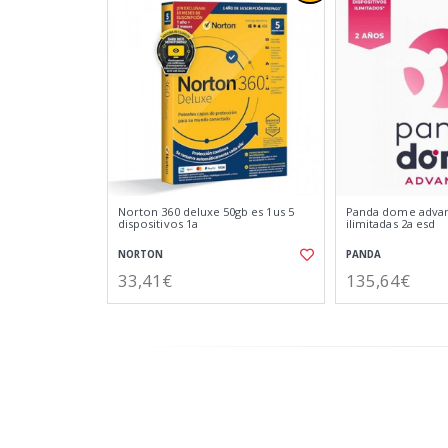
Norton 360 deluxe 50gb es 1us 5
Panda dome advan
dispositivos 1a
ilimitadas 2a esd
NORTON
PANDA
33,41€
135,64€