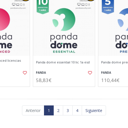
ced licencias
Panda dome essential 10 lic 1a esd
Panda dome prem
PANDA
PANDA
58,83€
110,44€
Anterior
1
2
3
4
Siguiente