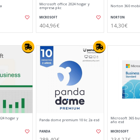
Microsoft office 2024 hogar y
1a
Norton 360 mobil
empresa pkc
MICROSOFT
NORTON
404,96€
14,30€
024 hogar y
Microsoft 365 bu
Panda dome premium 10 lic 2a esd
año esd
PANDA
MICROSOFT
289,40€
234,27€