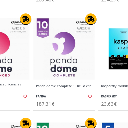
ced licencias
Panda dome complete 10 lic 3a esd
Kaspersky mobile
PANDA
KASPERSKY
187,31€
23,63€