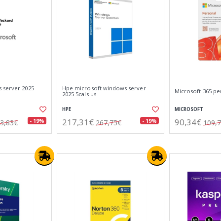
 server 2025
Hpe microsoft windows server
Microsoft 365 pe
2025 5cals us
HPE
MICROSOFT
217,31€
90,34€
- 19%
- 19%
3,83€
267,75€
109,