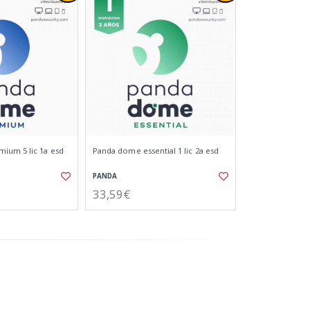
ium 5 lic 1a esd
Panda dome essential 1 lic 2a esd
PANDA
33,59€