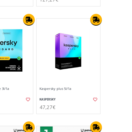
 3l/1a
Kaspersky plus 5l/1a
KASPERSKY
47,27€