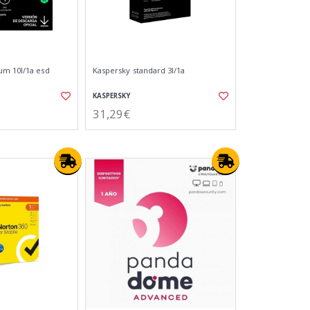
um 10l/1a esd
Kaspersky standard 3l/1a
KASPERSKY
31,29€