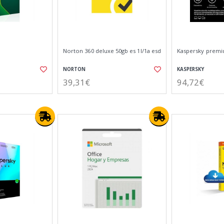
Norton 360 deluxe 50gb es 1l/1a esd
Kaspersky premi
NORTON
KASPERSKY
39,31€
94,72€