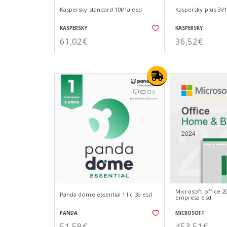
Kaspersky standard 10l/1a esd
Kaspersky plus 3l/
KASPERSKY
KASPERSKY
61,02€
36,52€
Microsoft office 2
Panda dome essential 1 lic 3a esd
empresa esd
PANDA
MICROSOFT
51,59€
453,51€