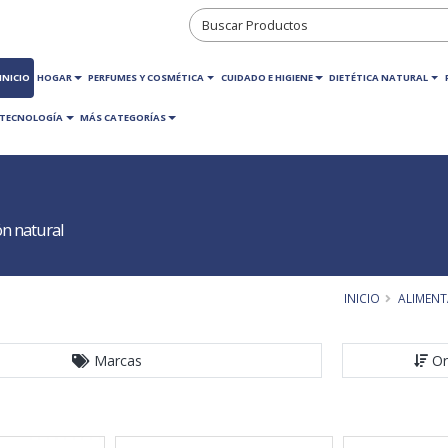
INICIO
HOGAR
PERFUMES Y COSMÉTICA
CUIDADO E HIGIENE
DIETÉTICA NATURAL
TECNOLOGÍA
MÁS CATEGORÍAS
n natural
INICIO
ALIMEN
Marcas
Or