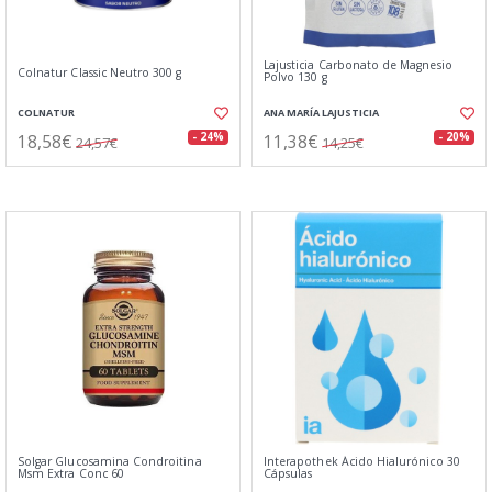
Lajusticia Carbonato de Magnesio
Colnatur Classic Neutro 300 g
Polvo 130 g
COLNATUR
ANA MARÍA LAJUSTICIA
18,58€
11,38€
- 24%
- 20%
24,57€
14,25€
Solgar Glucosamina Condroitina
Interapothek Ácido Hialurónico 30
Msm Extra Conc 60
Cápsulas