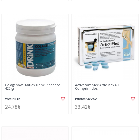
Colagenova Antiox Drink Piñacoco
Activecomplex Articuflex 60
420 gr
Comprimidos
VAMINTER
PHARMA NORD
24,78€
33,42€