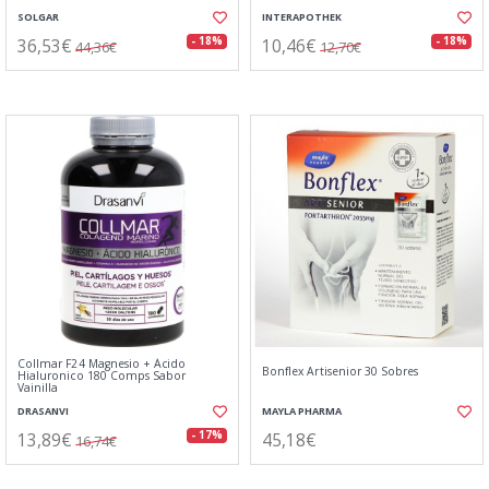
SOLGAR
INTERAPOTHEK
36,53€
10,46€
- 18%
- 18%
44,36€
12,70€
Collmar F24 Magnesio + Ácido
Bonflex Artisenior 30 Sobres
Hialuronico 180 Comps Sabor
Vainilla
DRASANVI
MAYLA PHARMA
13,89€
45,18€
- 17%
16,74€