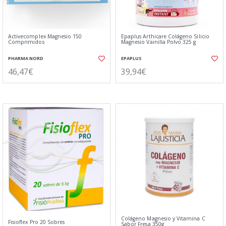
Activecomplex Magnesio 150
Epaplus Arthicare Colágeno Silicio
Comprimidos
Magnesio Vainilla Polvo 325 g
PHARMA NORD
EPAPLUS
46,47€
39,94€
Colágeno Magnesio y Vitamina C
Fisioflex Pro 20 Sobres
Sabor Fresa 350g