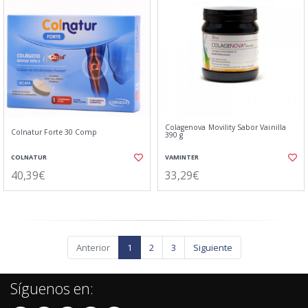
Colagenova Movility Sabor Vainilla
Colnatur Forte 30 Comp
390 g
COLNATUR
VAMINTER
40,39€
33,29€
Anterior
1
2
3
Siguiente
Síguenos en: