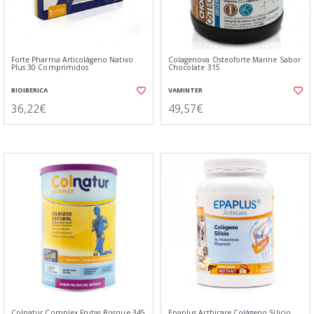
Forte Pharma Articolágeno Nativo
Colagenova Osteoforte Marine Sabor
Plus 30 Comprimidos
Chocolate 315
BIOIBERICA
VAMINTER
36,22€
49,57€
Colnatur Complex Frutas Bosque 345
Epaplus Arthicare Colágeno Silicio