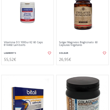
Vitamina D3 1000ui K2 60 Caps
Solgar Magnesio Bisglicinato 60
814460 Lamberts
Capsulas Vegetales
LAMBERTS
SOLGAR
55,52€
26,95€