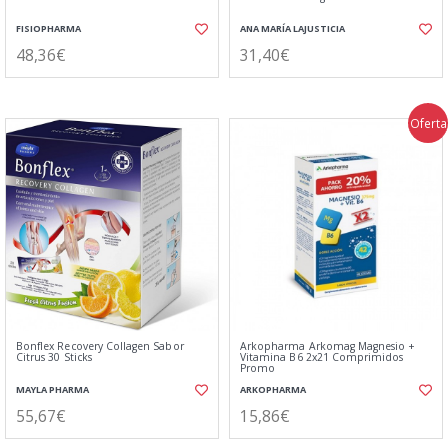
FISIOPHARMA
ANA MARÍA LAJUSTICIA
48,36€
31,40€
Oferta
Bonflex Recovery Collagen Sabor
Arkopharma Arkomag Magnesio +
Citrus 30 Sticks
Vitamina B6 2x21 Comprimidos
Promo
MAYLA PHARMA
ARKOPHARMA
55,67€
15,86€