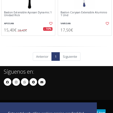
Baston Extensible Aposan Dynamic 1
Baston Corysan Extensible Aluminio
Unidad Rick
1 Und
APOSAN
VARISAN
15,40€
17,50€
- 16%
18,42€
Anterior
1
Siguiente
Síguenos en: