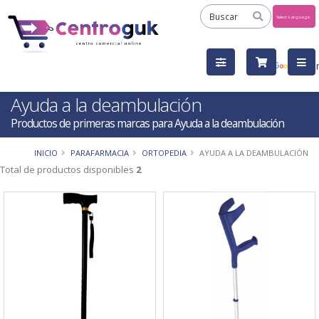
Powered
by
Tra
Ayuda a la deambulación
Productos de primeras marcas para Ayuda a la deambulación
INICIO
PARAFARMACIA
ORTOPEDIA
AYUDA A LA DEAMBULACIÓN
Total de productos disponibles
2