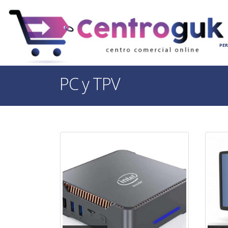
INICIO
HOGAR
PE
PC y TPV