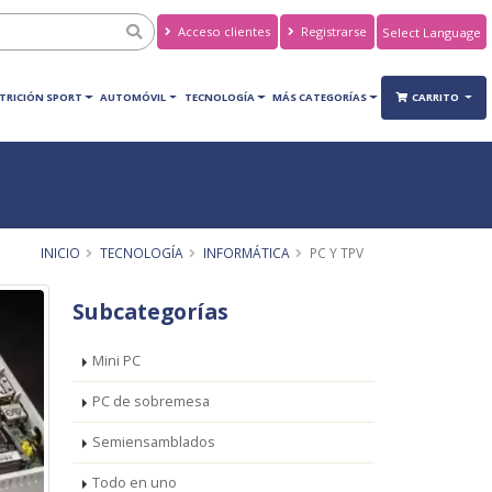
Acceso clientes
Registrarse
Powered by
Translate
TRICIÓN SPORT
AUTOMÓVIL
TECNOLOGÍA
MÁS CATEGORÍAS
CARRITO
INICIO
TECNOLOGÍA
INFORMÁTICA
PC Y TPV
Subcategorías
Mini PC
PC de sobremesa
Semiensamblados
Todo en uno