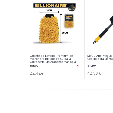
Guante de Lavado Premium de
MEGUIARS Meguiar
Microfibra Billionaire Cuida la
Cepillo para Llant
Carrocería Sin Arañazos Manopla
de Secado y Lavado 26x18 cm
SUMEX
SUMEX
22,42€
42,99€