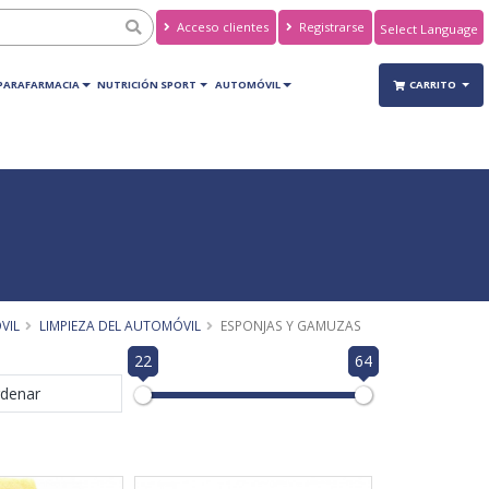
Acceso clientes
Registrarse
Powered by
Translate
PARAFARMACIA
NUTRICIÓN SPORT
AUTOMÓVIL
CARRITO
VIL
LIMPIEZA DEL AUTOMÓVIL
ESPONJAS Y GAMUZAS
22
64
denar