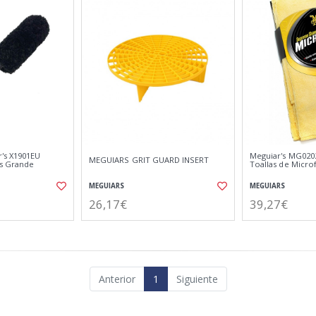
's X1901EU
Meguiar's MG0202
MEGUIARS GRIT GUARD INSERT
as Grande
Toallas de Micr
MEGUIARS
MEGUIARS
26,17€
39,27€
Anterior
1
Siguiente