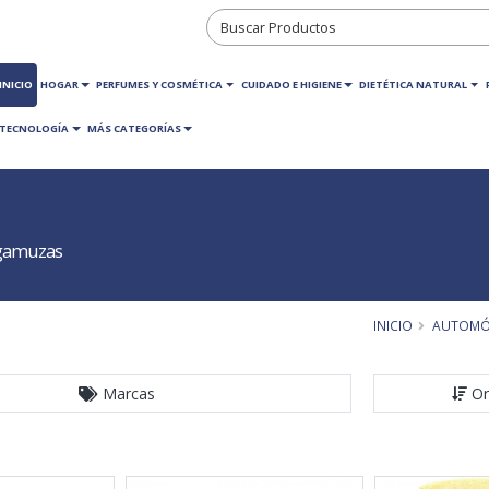
INICIO
HOGAR
PERFUMES Y COSMÉTICA
CUIDADO E HIGIENE
DIETÉTICA NATURAL
TECNOLOGÍA
MÁS CATEGORÍAS
 gamuzas
INICIO
AUTOMÓ
Marcas
Or