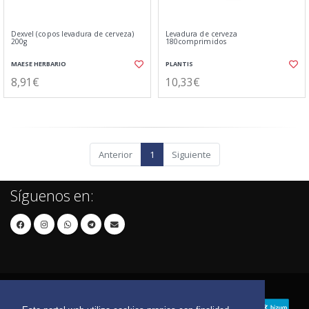
Dexvel (copos levadura de cerveza)
Levadura de cerveza
200g
180comprimidos
MAESE HERBARIO
PLANTIS
8,91€
10,33€
Anterior
1
Siguiente
Síguenos en: