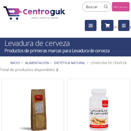
Powered
by
Tra
Levadura de cerveza
Productos de primeras marcas para Levadura de cerveza
INICIO
ALIMENTACIÓN
DIETÉTICA NATURAL
LEVADURA DE CERVEZA
Total de productos disponibles
2